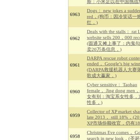
斯：小米足以在中国挑战
Dogs： new jokes a sudden 
6963
red，(狗币：因冷笑话一
红，)
Deals with the stalls： rat
website sells 200，000 re
6962
(圆通又摊上事了：内鬼
卖20万条信息，)
DARPA rescue robot conte
ended， Google’s big win
6961
(DARPA救援机器人大赛
歌成大赢家，)
Cyber sensitive： Taobao
female， Jing dong me
6960
女有别：淘宝系女性多，
性多，)
Collector of XP market sha
6959
late 2013， still 18%，(
XP市场份额收官，仍有18
Christmas Eve comes， Go
6958
search in new look，(