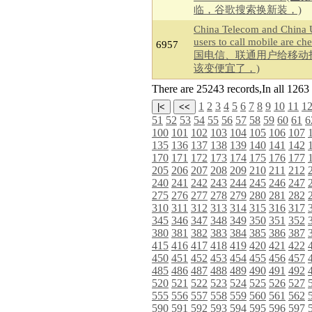
临，谷歌搜索换新装，)
China Telecom and China
users to call mobile are 
6957
国电信、联通用户给移动
该变便宜了，)
There are 25243 records,In all 12
1
2
3
4
5
6
7
8
9
10
11
1
51
52
53
54
55
56
57
58
59
60
61
6
100
101
102
103
104
105
106
107
135
136
137
138
139
140
141
142
170
171
172
173
174
175
176
177
205
206
207
208
209
210
211
212
240
241
242
243
244
245
246
247
275
276
277
278
279
280
281
282
310
311
312
313
314
315
316
317
345
346
347
348
349
350
351
352
380
381
382
383
384
385
386
387
415
416
417
418
419
420
421
422
450
451
452
453
454
455
456
457
485
486
487
488
489
490
491
492
520
521
522
523
524
525
526
527
555
556
557
558
559
560
561
562
590
591
592
593
594
595
596
597