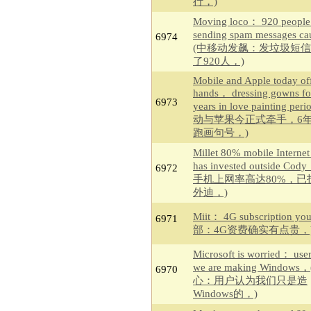
行，)
Moving loco： 920 people
sending spam messages c
6974
(中移动发飙：发垃圾短
了920人，)
Mobile and Apple today off
hands， dressing gowns fo
6973
years in love painting pe
动与苹果今正式牵手，6
跑画句号，)
Millet 80% mobile Interne
has invested outside Co
6972
手机上网率高达80%，已
外迪，)
Miit： 4G subscription y
6971
部：4G资费确实有点贵，
Microsoft is worried： user
we are making Window
6970
心：用户认为我们只是造
Windows的，)