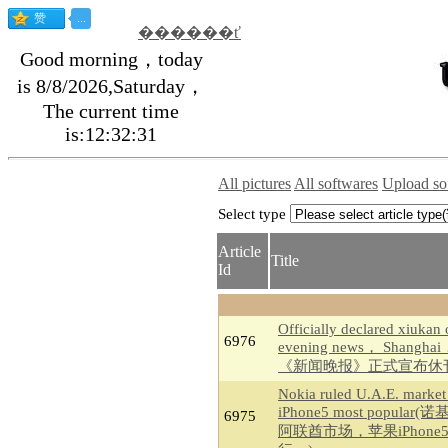
������ť
Good morning，today
is 8/8/2026,Saturday，
The current time
is:12:32:32
All pictures
All softwares
Upload so
Select type
Article
Title
Id
Officially declared xiukan 
6976
evening news， Shangh
《新闻晚报》正式宣布休
Nokia ruled U.A.E. market
iPhone5 most popular
6975
阿联酋市场，苹果iPhone