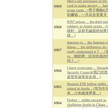
Men’s net purchases of 6
card to make money， Jan
6969
scrap cards，(男子网购
欲赚钱，一月后全变废卡
IOS7 prison， the thief pri
robbery at Apple stores，
6968
狱时，这群毛贼因抢劫苹
狱，)
Internet vs， the Internet o
things： the difference do
6967
really understand it？
vs，物联网：区别你真的
吗？，)
I have overcome， Snowde
6966
Security Council(我已
诺登笑谈美安全局，)
Huawei ZTE follow millet，
6965
aimed at Apple，(华
米，小米瞄准苹果，)
Forbes： millet enough to
6964
challenge Apple in Chi