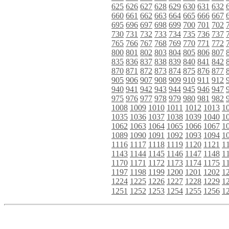
625
626
627
628
629
630
631
632
660
661
662
663
664
665
666
667
695
696
697
698
699
700
701
702
730
731
732
733
734
735
736
737
765
766
767
768
769
770
771
772
800
801
802
803
804
805
806
807
835
836
837
838
839
840
841
842
870
871
872
873
874
875
876
877
905
906
907
908
909
910
911
912
940
941
942
943
944
945
946
947
975
976
977
978
979
980
981
982
1008
1009
1010
1011
1012
1013
1
1035
1036
1037
1038
1039
1040
1
1062
1063
1064
1065
1066
1067
1
1089
1090
1091
1092
1093
1094
1
1116
1117
1118
1119
1120
1121
1
1143
1144
1145
1146
1147
1148
1
1170
1171
1172
1173
1174
1175
1
1197
1198
1199
1200
1201
1202
1
1224
1225
1226
1227
1228
1229
1
1251
1252
1253
1254
1255
1256
1