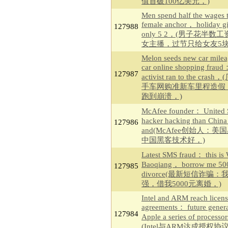
值首破100亿美元，)
Men spend half the wages t
female anchor， holiday gi
127988
only 5 2，(男子花半数
女主播，过节只给女友5块
Melon seeds new car milea
car online shopping fraud
127987
activist ran to the cras
手车网购准新车里程造假
跑到崩溃，)
McAfee founder： United S
hacker hacking than Chin
127986
and(McAfee创始人：美
中国黑客技术好，)
Latest SMS fraud： this is
Baoqiang， borrow me 50
127985
divorce(最新短信诈骗
强，借我5000元离婚，)
Intel and ARM reach licen
agreements： future genera
127984
Apple a series of process
(Intel与ARM达成授权