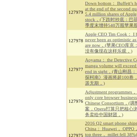
Down bottom： Buffett’s h
at the end of the second qu
127979
5.4 million shares of Apple
stock，(下跌时抄底：巴
季度末增持540万股苹果股
Apple CEO Tim Cook： I 
never been as optimistic as
127978
are now，(苹果CEO库
没有像现在这样乐观，)
Aoyama： the Detective C
manga volume will excee
127977
end in sight，(青山刚
探柯南》漫画将超100卷
遥无期，)
Adjustment programmes，
only core browser business
127976
Chinese Consortium，(
案，Opera打算只把核心
务卖给中国财团，)
2016 Q2 smart phone ship
China： Huawei， OPPO
top three， millet fell 3
127975