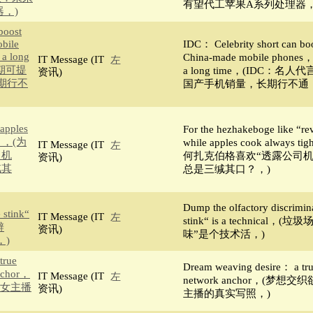
有望代工苹果A系列处理器，
，)
boost
obile
IDC： Celebrity short can boos
 a long
China-made mobile phones， w
IT Message (IT
左
短期可提
a long time，(IDC：
资讯)
期行不
国产手机销量，长期行不通，
 apples
For the hezhakeboge like “re
d？ ，(为
while apples cook always t
IT Message (IT
左
司机
何扎克伯格喜欢“透露公司机
资讯)
缄其
总是三缄其口？，)
Dump the olfactory discrimin
 stink“
IT Message (IT
左
stink“ is a technical
辨
资讯)
味”是个技术活，)
，)
true
Dream weaving desire： a true
anchor，
IT Message (IT
左
network anchor，(梦
络女主播
资讯)
主播的真实写照，)