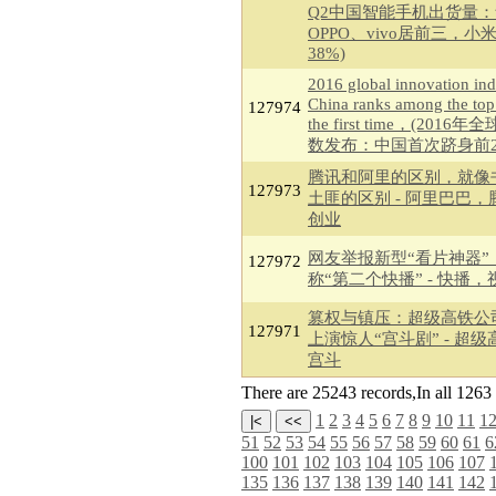
Q2中国智能手机出货量
OPPO、vivo居前三，小
38%)
2016 global innovation i
China ranks among the top
127974
the first time，(2016
数发布：中国首次跻身前2
腾讯和阿里的区别，就像
127973
土匪的区别 - 阿里巴巴，
创业
网友举报新型“看片神器”
127972
称“第二个快播” - 快播，
篡权与镇压：超级高铁公
127971
上演惊人“宫斗剧” - 超
宫斗
There are 25243 records,In all 12
1
2
3
4
5
6
7
8
9
10
11
1
51
52
53
54
55
56
57
58
59
60
61
6
100
101
102
103
104
105
106
107
135
136
137
138
139
140
141
142