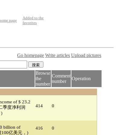
Added to the
 home page
favorites
Go homepage
Write articles
Upload pictures
Browse
Comment
the
Operation
number
number
income of $ 23.2
414
0
(陌陌二季度净利润
)
 billion of
416
0
首破100亿美元，)