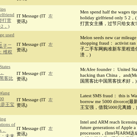
ips
Men spend half the wages ti
rlfriend
IT Message (IT
左
holiday girlfriend only
工资打赏
资讯)
打赏女主播，过节只给女友5
2，)
ge used
Melon seeds new car mileage 
：
shopping fraud： activist ra
IT Message (IT
左
h，(瓜子二
子二手车网购准新车里程造
资讯)
：维权
溃，)
tates
McAfee founder： United Sta
a，
IT Message (IT
左
hacking than China， an
国黑客比
资讯)
国黑客比中国黑客技术好，)
 Wang
Latest SMS fraud： this is 
00
IT Message (IT
左
borrow me 5000 divor
：我是王宝
资讯)
王宝强，借我5000元离婚，
sing
Intel and ARM reach licensi
tions of
future generations of Apple a 
IT Message (IT
左
ors，
processors，(Intel与
资讯)
协议：未来