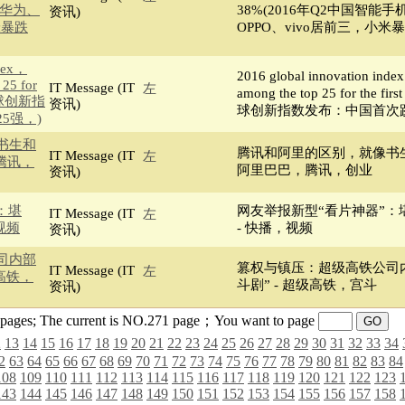
：华为、
38%(2016年Q2中国智能
资讯)
米暴跌
OPPO、vivo居前三，小米暴
ndex，
2016 global innovation inde
 25 for
IT Message (IT
左
among the top 25 for the fi
年全球创新指
资讯)
球创新指数发布：中国首次跻
5强，)
书生和
腾讯和阿里的区别，就像书生
IT Message (IT
左
腾讯，
阿里巴巴，腾讯，创业
资讯)
：堪
网友举报新型“看片神器”：
IT Message (IT
左
视频
- 快播，视频
资讯)
司内部
篡权与镇压：超级高铁公司
IT Message (IT
左
级高铁，
斗剧” - 超级高铁，宫斗
资讯)
63 pages; The current is NO.271 page；You want to page
2
13
14
15
16
17
18
19
20
21
22
23
24
25
26
27
28
29
30
31
32
33
34
2
63
64
65
66
67
68
69
70
71
72
73
74
75
76
77
78
79
80
81
82
83
84
108
109
110
111
112
113
114
115
116
117
118
119
120
121
122
123
143
144
145
146
147
148
149
150
151
152
153
154
155
156
157
158