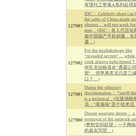
有望代工苹果A系列处理器
IDC： Celebrity short can 
the sales of China-made m
phones， will not work for
127983
time，(IDC：名人代言
振中国国产手机销量，长
通，)
For the hezhakeboge like
“revealed secrets“， while
cook always tight-lippe
127982
何扎克伯格喜欢“透露公
密”，而苹果库克总是三
口？，)
Dump the olfactory
discrimination： “smell the
127981
is a technical，(垃圾场嗅
员：“闻臭味”是个技术活
Dream weaving desire： a 
portrayal of the network 
127980
(梦想交织欲望：一个网
的真实写照，)