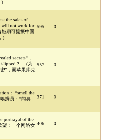
)
t the sales of
ill not work for
595
0
名人代言短期可提振中国
)
vealed secrets“，
ight-lipped？ ，(为
557
0
密”，而苹果库克
ation： “smell the
371
0
，(垃圾场嗅辨员：“闻臭
 portrayal of the
406
0
想交织欲望：一个网络女