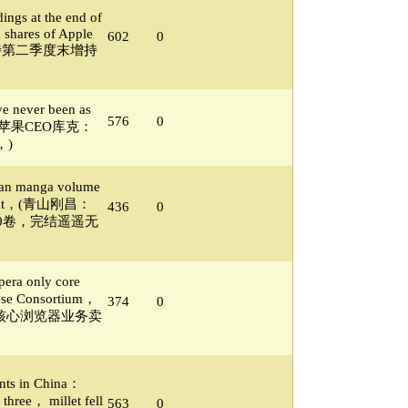
ngs at the end of
n shares of Apple
602
0
菲特第二季度末增持
 never been as
576
0
now，(苹果CEO库克：
)
an manga volume
 sight，(青山刚昌：
436
0
0卷，完结遥遥无
era only core
nese Consortium，
374
0
把核心浏览器业务卖
nts in China：
ree， millet fell
563
0