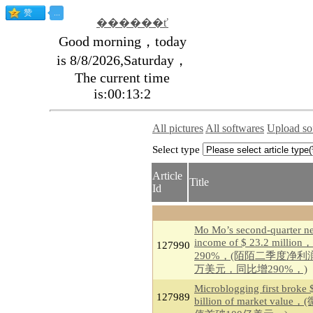
������ť
Good morning，today
is 8/8/2026,Saturday，
The current time
is:00:13:2
All pictures
All softwares
Upload so
Select type
Article
Title
Id
Mo Mo’s second-quarter ne
income of $ 23.2 million，
127990
290%，(陌陌二季度净利润
万美元，同比增290%，)
Microblogging first broke 
127989
billion of market valu