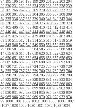
194
195
196
197
198
199
200
201
202
203
204
229
230
231
232
233
234
235
236
237
238
239
264
265
266
267
268
269
270
271
272
273
274
299
300
301
302
303
304
305
306
307
308
309
334
335
336
337
338
339
340
341
342
343
344
369
370
371
372
373
374
375
376
377
378
379
404
405
406
407
408
409
410
411
412
413
414
439
440
441
442
443
444
445
446
447
448
449
474
475
476
477
478
479
480
481
482
483
484
509
510
511
512
513
514
515
516
517
518
519
544
545
546
547
548
549
550
551
552
553
554
579
580
581
582
583
584
585
586
587
588
589
614
615
616
617
618
619
620
621
622
623
624
649
650
651
652
653
654
655
656
657
658
659
684
685
686
687
688
689
690
691
692
693
694
719
720
721
722
723
724
725
726
727
728
729
754
755
756
757
758
759
760
761
762
763
764
789
790
791
792
793
794
795
796
797
798
799
824
825
826
827
828
829
830
831
832
833
834
859
860
861
862
863
864
865
866
867
868
869
894
895
896
897
898
899
900
901
902
903
904
929
930
931
932
933
934
935
936
937
938
939
964
965
966
967
968
969
970
971
972
973
974
999
1000
1001
1002
1003
1004
1005
1006
1007
6
1027
1028
1029
1030
1031
1032
1033
1034