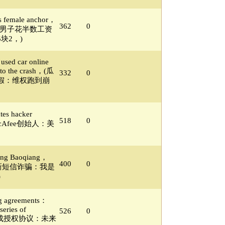
ps female anchor，
362
0
 5 2，(男子花半数工资
块2，)
used car online
n to the crash，(瓜
332
0
假：维权跑到崩
tes hacker
518
0
d(McAfee创始人：美
Wang Baoqiang，
400
0
ce(最新短信诈骗：我是
)
ng agreements：
series of
526
0
ARM达成授权协议：未来