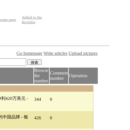
Added to the
 home page
favorites
Go homepage
Write articles
Upload pictures
Browse
Comment
the
Operation
number
number
利420万美元 -
344
0
中国品牌 - 银
426
0