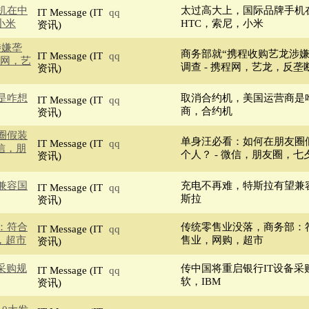
机在中
太过高大上，国际品牌手机在
IT Message (IT
qq
小米
HTC，索尼，小米
资讯)
涉嫌垄
商务部就“携程收购艺龙涉嫌
IT Message (IT
qq
程网，艺
调查 - 携程网，艺龙，反垄
资讯)
是咋想
取消合约机，美国运营商是咋
IT Message (IT
qq
商，合约机
资讯)
圈假装
单身汪必看：如何在朋友圈
IT Message (IT
qq
信，朋
个人？ - 微信，朋友圈，七
资讯)
兼容国
充电不再难，特斯拉有望兼容
IT Message (IT
qq
斯拉
资讯)
：符合
传统零售业没落，商务部：符
IT Message (IT
qq
，超市
售业，网购，超市
资讯)
采购规
传中国将重启银行IT设备采购
IT Message (IT
qq
软，IBM
资讯)