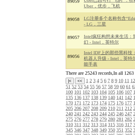
Uber巴西可打“飞的”：价
89059
Uber，优步，飞机
LG注册多个名称包含“Edg
89058
- LG，三星
Intel疯狂构想未来生活
89057
幻 - Intel，英特尔
Intel IDF上的那些黑科
89056
机器人升级 - Intel，英
能手表
There are 25243 records,In all 12
1
2
3
4
5
6
7
8
9
10
11
1
51
52
53
54
55
56
57
58
59
60
61
6
100
101
102
103
104
105
106
107
135
136
137
138
139
140
141
142
170
171
172
173
174
175
176
177
205
206
207
208
209
210
211
212
240
241
242
243
244
245
246
247
275
276
277
278
279
280
281
282
310
311
312
313
314
315
316
317
345
346
347
348
349
350
351
352