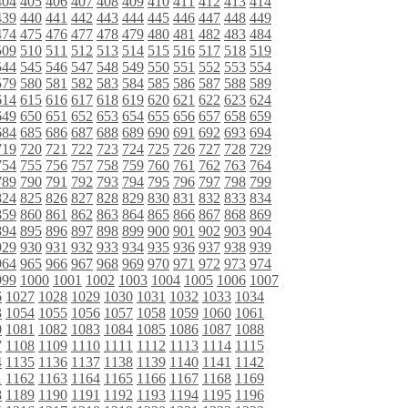
404
405
406
407
408
409
410
411
412
413
414
439
440
441
442
443
444
445
446
447
448
449
474
475
476
477
478
479
480
481
482
483
484
509
510
511
512
513
514
515
516
517
518
519
544
545
546
547
548
549
550
551
552
553
554
579
580
581
582
583
584
585
586
587
588
589
614
615
616
617
618
619
620
621
622
623
624
649
650
651
652
653
654
655
656
657
658
659
684
685
686
687
688
689
690
691
692
693
694
719
720
721
722
723
724
725
726
727
728
729
754
755
756
757
758
759
760
761
762
763
764
789
790
791
792
793
794
795
796
797
798
799
824
825
826
827
828
829
830
831
832
833
834
859
860
861
862
863
864
865
866
867
868
869
894
895
896
897
898
899
900
901
902
903
904
929
930
931
932
933
934
935
936
937
938
939
964
965
966
967
968
969
970
971
972
973
974
999
1000
1001
1002
1003
1004
1005
1006
1007
6
1027
1028
1029
1030
1031
1032
1033
1034
3
1054
1055
1056
1057
1058
1059
1060
1061
0
1081
1082
1083
1084
1085
1086
1087
1088
7
1108
1109
1110
1111
1112
1113
1114
1115
4
1135
1136
1137
1138
1139
1140
1141
1142
1
1162
1163
1164
1165
1166
1167
1168
1169
8
1189
1190
1191
1192
1193
1194
1195
1196