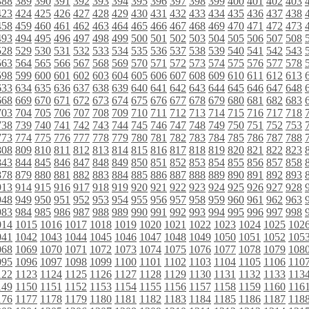
388
389
390
391
392
393
394
395
396
397
398
399
400
401
402
403
423
424
425
426
427
428
429
430
431
432
433
434
435
436
437
438
458
459
460
461
462
463
464
465
466
467
468
469
470
471
472
473
493
494
495
496
497
498
499
500
501
502
503
504
505
506
507
508
528
529
530
531
532
533
534
535
536
537
538
539
540
541
542
543
563
564
565
566
567
568
569
570
571
572
573
574
575
576
577
578
598
599
600
601
602
603
604
605
606
607
608
609
610
611
612
613
633
634
635
636
637
638
639
640
641
642
643
644
645
646
647
648
668
669
670
671
672
673
674
675
676
677
678
679
680
681
682
683
703
704
705
706
707
708
709
710
711
712
713
714
715
716
717
718
738
739
740
741
742
743
744
745
746
747
748
749
750
751
752
753
773
774
775
776
777
778
779
780
781
782
783
784
785
786
787
788
808
809
810
811
812
813
814
815
816
817
818
819
820
821
822
823
843
844
845
846
847
848
849
850
851
852
853
854
855
856
857
858
878
879
880
881
882
883
884
885
886
887
888
889
890
891
892
893
913
914
915
916
917
918
919
920
921
922
923
924
925
926
927
928
948
949
950
951
952
953
954
955
956
957
958
959
960
961
962
963
983
984
985
986
987
988
989
990
991
992
993
994
995
996
997
998
014
1015
1016
1017
1018
1019
1020
1021
1022
1023
1024
1025
102
041
1042
1043
1044
1045
1046
1047
1048
1049
1050
1051
1052
105
068
1069
1070
1071
1072
1073
1074
1075
1076
1077
1078
1079
108
095
1096
1097
1098
1099
1100
1101
1102
1103
1104
1105
1106
110
122
1123
1124
1125
1126
1127
1128
1129
1130
1131
1132
1133
113
149
1150
1151
1152
1153
1154
1155
1156
1157
1158
1159
1160
116
176
1177
1178
1179
1180
1181
1182
1183
1184
1185
1186
1187
118