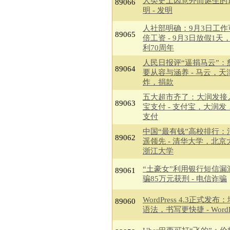
人类史上因意外而诞生的1
89066
明 - 发明
人社部明确：9月3日工作
89065
倍工资 - 9月3日放假1天
利70周年
人民日报评“逼捐马云”：
89064
要从容与涵养 - 马云，天
炸，捐款
五大超市齐了：大润发接
89063
宝支付 - 支付宝，大润发
支付
中国“最有钱”高校排行：
89062
遥领先 - 清华大学，北京
浙江大学
“土豪女”利用银行短信漏
89061
骗85万元获刑 - 电信诈骗
WordPress 4.3正式发布
89060
语法，书写更快捷 - WordPr