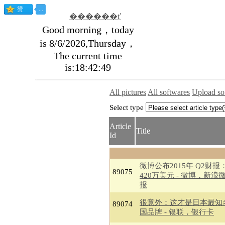
������ť
Good morning，today
is 8/6/2026,Thursday，
The current time
is:18:42:49
All pictures
All softwares
Upload so
Select type
Article
Title
Id
微博公布2015年 Q2财报
89075
420万美元 - 微博，新浪
报
很意外：这才是日本最知
89074
国品牌 - 银联，银行卡