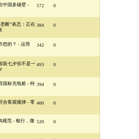
中国多碰壁 -
572
0
垄断”表态：正在
384
0
断
想的？ - 运营
342
0
假装七夕你不是一
493
0
夕
国标充电桩 - 特
394
0
合客观规律 - 零
400
0
规范 - 银行，微
520
0