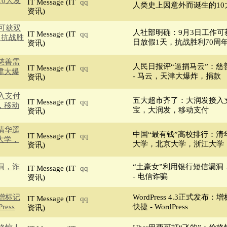
0大发
IT Message (IT
qq
人类史上因意外而诞生的10大
资讯)
可获双
人社部明确：9月3日工作可获
IT Message (IT
qq
，抗战胜
日放假1天，抗战胜利70周
资讯)
慈善需
人民日报评“逼捐马云”：慈
IT Message (IT
qq
津大爆
- 马云，天津大爆炸，捐款
资讯)
入支付
五大超市齐了：大润发接入支
IT Message (IT
qq
，移动
宝，大润发，移动支付
资讯)
清华遥
中国“最有钱”高校排行：清华
IT Message (IT
qq
大学，
大学，北京大学，浙江大学
资讯)
洞，诈
“土豪女”利用银行短信漏洞
IT Message (IT
qq
- 电信诈骗
资讯)
：增标记
WordPress 4.3正式发
IT Message (IT
qq
ess
快捷 - WordPress
资讯)