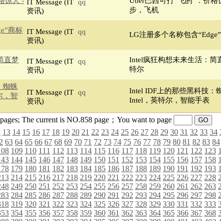
格惊人 -
Uber巴西可打“飞的”：价格惊人
IT Message (IT
qq
步，飞机
资讯)
e”商标
IT Message (IT
qq
LG注册多个名称包含“Edge”
资讯)
：简直梦
Intel疯狂构想未来生活：简直梦
IT Message (IT
qq
特尔
资讯)
技：蜘蛛
Intel IDF上的那些黑科技
IT Message (IT
qq
特尔，智
Intel，英特尔，智能手表
资讯)
63 pages; The current is NO.858 page；You want to page
2
13
14
15
16
17
18
19
20
21
22
23
24
25
26
27
28
29
30
31
32
33
34
2
63
64
65
66
67
68
69
70
71
72
73
74
75
76
77
78
79
80
81
82
83
84
108
109
110
111
112
113
114
115
116
117
118
119
120
121
122
123
143
144
145
146
147
148
149
150
151
152
153
154
155
156
157
158
178
179
180
181
182
183
184
185
186
187
188
189
190
191
192
193
213
214
215
216
217
218
219
220
221
222
223
224
225
226
227
228
248
249
250
251
252
253
254
255
256
257
258
259
260
261
262
263
283
284
285
286
287
288
289
290
291
292
293
294
295
296
297
298
318
319
320
321
322
323
324
325
326
327
328
329
330
331
332
333
353
354
355
356
357
358
359
360
361
362
363
364
365
366
367
368