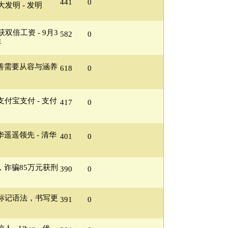
441
0
发明 - 发明
双倍工资 - 9月3
582
0
年
善需要从容与涵养
618
0
付宝支付 - 支付
417
0
遥遥领先 - 清华
401
0
，诈骗85万元获刑
390
0
布：增标记语法，书写更
391
0