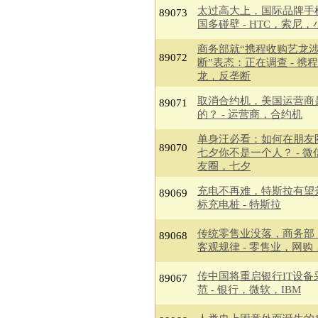
太过高大上，国际品牌手
89073
国多碰壁 - HTC，索尼，
商务部就“携程收购艺龙
89072
断”表态：正在调查 - 携
龙，反垄断
取消合约机，美国运营商
89071
的？ - 运营商，合约机
单身汪必看：如何在朋友
89070
七夕你不是一个人？ - 微
友圈，七夕
充电不再难，特斯拉有望
89069
标充电桩 - 特斯拉
传统零售业没落，商务部
89068
客观规律 - 零售业，网购
传中国将重启银行IT设备
89067
范 - 银行，微软，IBM