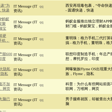
递”为
西安再现毒包裹，“夺命快递
IT Message (IT
qq
，快递
- 圆通快递，快递
资讯)
P蚂蚁
蚂蚁金服推出独立理财APP
IT Message (IT
qq
蚁聚
财门槛 - 蚂蚁聚宝，蚂蚁
资讯)
额宝
算硬
董明珠：格力手机二代打算
IT Message (IT
qq
手机，
搞 - 格力手机，董明珠，格
资讯)
能600
联想印度制造手机：年总产能6
IT Message (IT
qq
印度
想，摩托罗拉，印度
资讯)
重大隐私
网曝魅族Flyme OS出现重大
IT Message (IT
qq
，隐私
族，Flyme，隐私
资讯)
面不加
科普：为什么有些网站前面不加
IT Message (IT
qq
网，网页
联网，万维网，网页
资讯)
大脑已
男子腿疼就医，却被查出大脑
IT Message (IT
qq
脑
资讯)