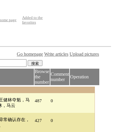
Added to the
 home page
favorites
Go homepage
Write articles
Upload pictures
Browse
Comment
the
Operation
number
number
：王健林夺魁，马
487
0
林，马云
同步异常确认存在，
427
0
私