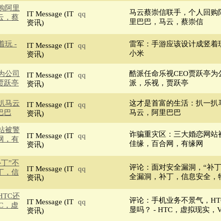
购阿里
马云蔡崇信联手，个人回购阿
IT Message (IT
qq
云，蔡
里巴巴，马云，蔡崇信
资讯)
玩 -
雷军：手游应该设计成竖着玩
IT Message (IT
qq
小米
资讯)
为公司
酷派任命乐视CEO贾跃亭为公
IT Message (IT
qq
贾跃亭
派，乐视，贾跃亭
资讯)
扒马云
这才是首富的生活：扒一扒马
IT Message (IT
qq
巴巴
马云，阿里巴巴
资讯)
站被警
诈骗重灾区：三大婚恋网站被
IT Message (IT
qq
网，有
佳缘，百合网，有缘网
资讯)
丁”不
评论：面对安全漏洞，“补丁”
IT Message (IT
qq
丁，信
全漏洞，补丁，信息安全，
资讯)
TC还
评论：手机业务不景气，HTC
IT Message (IT
qq
TC，虚
显吗？ - HTC，虚拟现实，Vi
资讯)