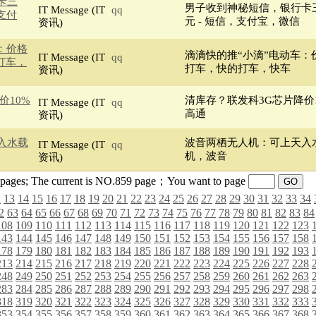
卡三
男子收到神秘短信，银行卡三天
IT Message (IT
qq
，支付
元 - 短信，支付宝，微信
资讯)
：价格
滴滴快的推“小滴”电动车：价
IT Message (IT
qq
打车，
打车，快的打车，快车
资讯)
价10%
清库存？联发科3G芯片降价1
IT Message (IT
qq
高通
资讯)
入水载
波音两栖无人机：可上天入水
IT Message (IT
qq
机，波音
资讯)
63 pages; The current is NO.859 page；You want to page
2
13
14
15
16
17
18
19
20
21
22
23
24
25
26
27
28
29
30
31
32
33
34
2
63
64
65
66
67
68
69
70
71
72
73
74
75
76
77
78
79
80
81
82
83
84
108
109
110
111
112
113
114
115
116
117
118
119
120
121
122
123
143
144
145
146
147
148
149
150
151
152
153
154
155
156
157
158
178
179
180
181
182
183
184
185
186
187
188
189
190
191
192
193
213
214
215
216
217
218
219
220
221
222
223
224
225
226
227
228
248
249
250
251
252
253
254
255
256
257
258
259
260
261
262
263
283
284
285
286
287
288
289
290
291
292
293
294
295
296
297
298
318
319
320
321
322
323
324
325
326
327
328
329
330
331
332
333
353
354
355
356
357
358
359
360
361
362
363
364
365
366
367
368