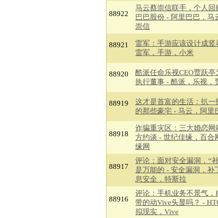
马云蔡崇信联手，个人回
88922
巴巴股份 - 阿里巴巴，马
崇信
雷军：手游应该设计成竖着
88921
雷军，手游，小米
酷派任命乐视CEO贾跃亭
88920
执行董事 - 酷派，乐视，
这才是首富的生活：扒一
88919
的那些豪宅 - 马云，阿里
诈骗重灾区：三大婚恋网
88918
方约谈 - 世纪佳缘，百合
缘网
评论：面对安全漏洞，“补
88917
是万能的 - 安全漏洞，补
息安全，特斯拉
评论：手机业务不景气，H
88916
带的动Vive头显吗？ - H
拟现实，Vive