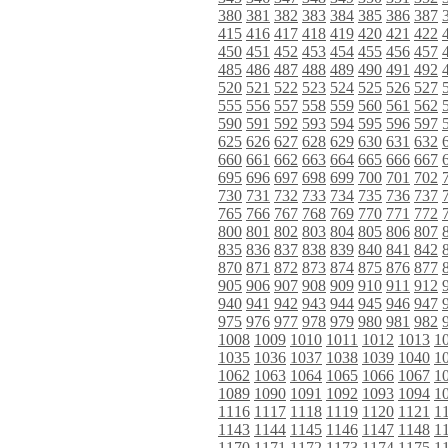
380
381
382
383
384
385
386
387
415
416
417
418
419
420
421
422
450
451
452
453
454
455
456
457
485
486
487
488
489
490
491
492
520
521
522
523
524
525
526
527
555
556
557
558
559
560
561
562
590
591
592
593
594
595
596
597
625
626
627
628
629
630
631
632
660
661
662
663
664
665
666
667
695
696
697
698
699
700
701
702
730
731
732
733
734
735
736
737
765
766
767
768
769
770
771
772
800
801
802
803
804
805
806
807
835
836
837
838
839
840
841
842
870
871
872
873
874
875
876
877
905
906
907
908
909
910
911
912
940
941
942
943
944
945
946
947
975
976
977
978
979
980
981
982
1008
1009
1010
1011
1012
1013
1
1035
1036
1037
1038
1039
1040
1
1062
1063
1064
1065
1066
1067
1
1089
1090
1091
1092
1093
1094
1
1116
1117
1118
1119
1120
1121
1
1143
1144
1145
1146
1147
1148
1
1170
1171
1172
1173
1174
1175
1