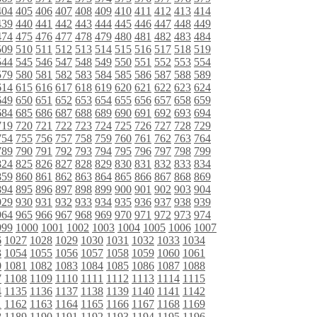
404
405
406
407
408
409
410
411
412
413
414
439
440
441
442
443
444
445
446
447
448
449
474
475
476
477
478
479
480
481
482
483
484
509
510
511
512
513
514
515
516
517
518
519
544
545
546
547
548
549
550
551
552
553
554
579
580
581
582
583
584
585
586
587
588
589
614
615
616
617
618
619
620
621
622
623
624
649
650
651
652
653
654
655
656
657
658
659
684
685
686
687
688
689
690
691
692
693
694
719
720
721
722
723
724
725
726
727
728
729
754
755
756
757
758
759
760
761
762
763
764
789
790
791
792
793
794
795
796
797
798
799
824
825
826
827
828
829
830
831
832
833
834
859
860
861
862
863
864
865
866
867
868
869
894
895
896
897
898
899
900
901
902
903
904
929
930
931
932
933
934
935
936
937
938
939
964
965
966
967
968
969
970
971
972
973
974
999
1000
1001
1002
1003
1004
1005
1006
1007
6
1027
1028
1029
1030
1031
1032
1033
1034
3
1054
1055
1056
1057
1058
1059
1060
1061
0
1081
1082
1083
1084
1085
1086
1087
1088
7
1108
1109
1110
1111
1112
1113
1114
1115
4
1135
1136
1137
1138
1139
1140
1141
1142
1
1162
1163
1164
1165
1166
1167
1168
1169
8
1189
1190
1191
1192
1193
1194
1195
1196