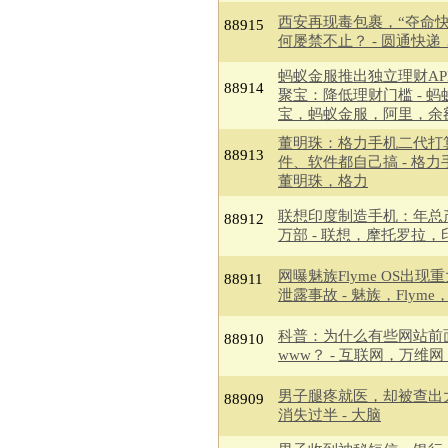
西安再现毒包裹，“夺命快
88915
何屡禁不止？ - 圆通快递
蚂蚁金服推出独立理财AP
88914
聚宝：降低理财门槛 - 蚂
宝，蚂蚁金服，阿里，余
董明珠：格力手机二代打
88913
件、软件都自己搞 - 格力
董明珠，格力
联想印度制造手机：年总产
88912
万部 - 联想，摩托罗拉，
网曝魅族Flyme OS出现
88911
泄露事故 - 魅族，Flyme
科普：为什么有些网站前
88910
www？ - 互联网，万维
男子腿疼就医，却被查出
88909
消失过半 - 大脑