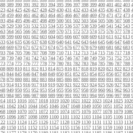
388
389
390
391
392
393
394
395
396
397
398
399
400
401
402
403
423
424
425
426
427
428
429
430
431
432
433
434
435
436
437
438
458
459
460
461
462
463
464
465
466
467
468
469
470
471
472
473
493
494
495
496
497
498
499
500
501
502
503
504
505
506
507
508
528
529
530
531
532
533
534
535
536
537
538
539
540
541
542
543
563
564
565
566
567
568
569
570
571
572
573
574
575
576
577
578
598
599
600
601
602
603
604
605
606
607
608
609
610
611
612
613
633
634
635
636
637
638
639
640
641
642
643
644
645
646
647
648
668
669
670
671
672
673
674
675
676
677
678
679
680
681
682
683
703
704
705
706
707
708
709
710
711
712
713
714
715
716
717
718
738
739
740
741
742
743
744
745
746
747
748
749
750
751
752
753
773
774
775
776
777
778
779
780
781
782
783
784
785
786
787
788
808
809
810
811
812
813
814
815
816
817
818
819
820
821
822
823
843
844
845
846
847
848
849
850
851
852
853
854
855
856
857
858
878
879
880
881
882
883
884
885
886
887
888
889
890
891
892
893
913
914
915
916
917
918
919
920
921
922
923
924
925
926
927
928
948
949
950
951
952
953
954
955
956
957
958
959
960
961
962
963
983
984
985
986
987
988
989
990
991
992
993
994
995
996
997
998
014
1015
1016
1017
1018
1019
1020
1021
1022
1023
1024
1025
102
041
1042
1043
1044
1045
1046
1047
1048
1049
1050
1051
1052
105
068
1069
1070
1071
1072
1073
1074
1075
1076
1077
1078
1079
108
095
1096
1097
1098
1099
1100
1101
1102
1103
1104
1105
1106
110
122
1123
1124
1125
1126
1127
1128
1129
1130
1131
1132
1133
113
149
1150
1151
1152
1153
1154
1155
1156
1157
1158
1159
1160
116
176
1177
1178
1179
1180
1181
1182
1183
1184
1185
1186
1187
118