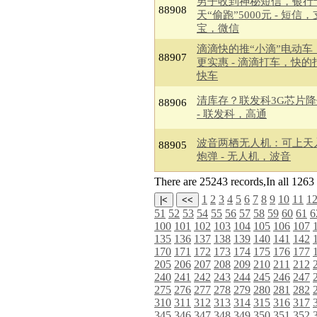
男子收到神秘短信，银行
88908
天“偷跑”5000元 - 短信
宝，微信
滴滴快的推“小滴”电动车
88907
更实惠 - 滴滴打车，快的
快车
清库存？联发科3G芯片降
88906
- 联发科，高通
波音两栖无人机：可上天
88905
炮弹 - 无人机，波音
There are 25243 records,In all 12
1
2
3
4
5
6
7
8
9
10
11
1
51
52
53
54
55
56
57
58
59
60
61
6
100
101
102
103
104
105
106
107
135
136
137
138
139
140
141
142
170
171
172
173
174
175
176
177
205
206
207
208
209
210
211
212
240
241
242
243
244
245
246
247
275
276
277
278
279
280
281
282
310
311
312
313
314
315
316
317
345
346
347
348
349
350
351
352