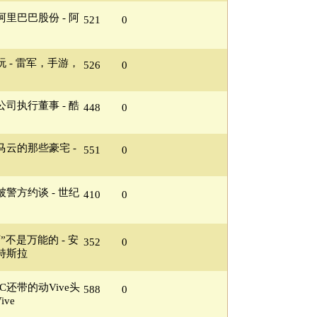
里巴巴股份 - 阿
521
0
 - 雷军，手游，
526
0
司执行董事 - 酷
448
0
云的那些豪宅 -
551
0
警方约谈 - 世纪
410
0
不是万能的 - 安
352
0
特斯拉
还带的动Vive头
588
0
ve