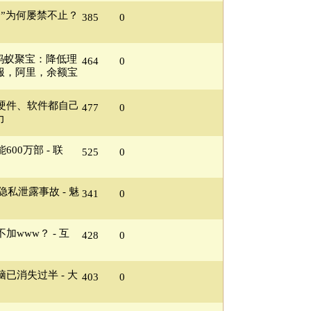
”为何屡禁不止？
385
0
蚂蚁聚宝：降低理
464
0
金服，阿里，余额宝
硬件、软件都自己
477
0
力
00万部 - 联
525
0
隐私泄露事故 - 魅
341
0
www？ - 互
428
0
已消失过半 - 大
403
0