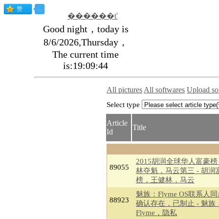
������ť
Good night，today is
8/6/2026,Thursday，
The current time
is:19:09:44
All pictures
All softwares
Upload so
Select type
Article
Title
Id
2015胡润全球华人富豪
89055
林夺魁，马云第三 - 胡润
榜，王健林，马云
魅族：Flyme OS联系人
88923
确认存在，已制止 - 魅族
Flyme，隐私