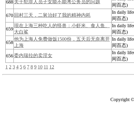
关于犯罪人员子女能不能考公务员的问题
688
间百态)
In daily li
回村三天，二舅治好了我的精神内耗
670
间百态)
现在上海三种吃人的怪兽：小虾米、食人鱼、
In daily li
659
大白鲨
间百态)
他为上海人免费做饭1500份，五天后无奈离开
In daily li
658
上海
间百态)
In daily li
委内瑞拉的卖淫女
656
间百态)
1
2
3
4
5
6
7
8
9
10
11
12
Copyright 