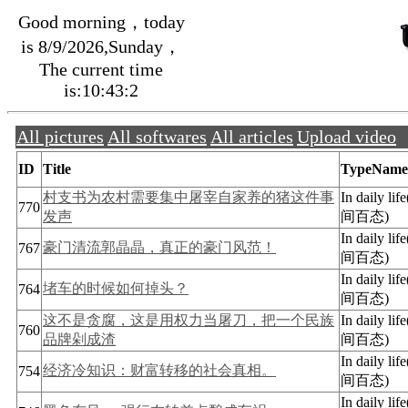
Good morning，today
is 8/9/2026,Sunday，
The current time
is:10:43:3
All pictures
All softwares
All articles
Upload video
ID
Title
TypeName
村支书为农村需要集中屠宰自家养的猪这件事
In daily li
770
发声
间百态)
In daily li
豪门清流郭晶晶，真正的豪门风范！
767
间百态)
In daily li
堵车的时候如何掉头？
764
间百态)
这不是贪腐，这是用权力当屠刀，把一个民族
In daily li
760
品牌剁成渣
间百态)
In daily li
经济冷知识：财富转移的社会真相。
754
间百态)
In daily li