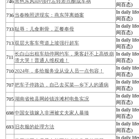
黑色东风suv强行左转差点酿成车祸
746
间百态)
In daily li
当春晚照进现实：燕东萍离婚案
736
间百态)
In daily li
耻辱：儿食剩骨，正餐奉母
733
间百态)
In daily li
双层大客车弯道上坡强行超车
713
间百态)
长白山出租车劫停网约车，乘客赶不上高铁崩
In daily li
711
溃大哭！普通人维权难！
间百态)
In daily li
2024年，多给服务业从业人员一点包容！
710
间百态)
In daily li
把车子停路边，自己去买菜---乡下人的通病
707
间百态)
In daily li
湖南省攸县网岭镇连滩村电鱼实况
705
间百态)
In daily li
中国女孩嫁入非洲被丈夫家人暴揍
698
间百态)
In daily li
旧衣服的处理方法
693
间百态)
In daily li