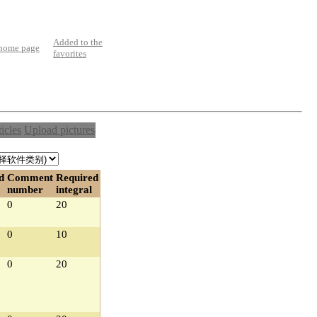
Added to the
 home page
favorites
ticles
Upload pictures
d
Comment
Required
number
integral
0
20
0
10
0
20