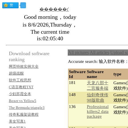
������ť
Good morning，today
is 8/6/2026,Thursday，
The current time
is:02:05:40
All pictures
All articles
Upload s
Download software
ranking
Accurate search:
输入软件名称
网页特效实例大全
Software
Software
超级战舰
type
Id
name
软件工程思想
181
天龙八部十
Games
C语言教程TXT
二宫服务端
戏软件)
少妇苏霞全本
148
仙剑奇侠传
Games
98版歌曲
戏软件)
Boxer vs Yellow5
136
Professional
Games
The Bermuda triangle3
killers2 data
戏软件)
传奇私服架设教程
package
美女写真1