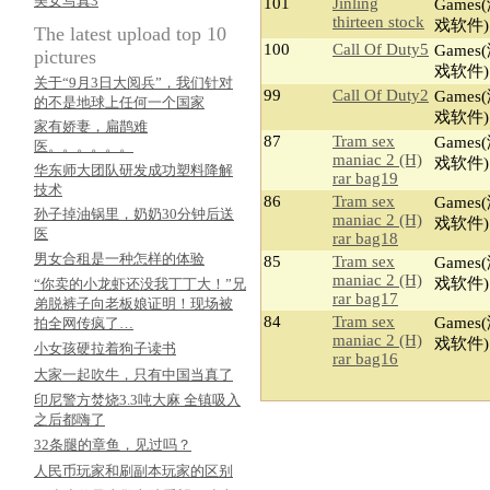
美女写真3
101
Jinling
Games
thirteen stock
戏软件)
The latest upload top 10
100
Call Of Duty5
Games
pictures
戏软件)
关于“9月3日大阅兵”，我们针对
99
Call Of Duty2
Games
的不是地球上任何一个国家
戏软件)
家有娇妻，扁鹊难
87
Tram sex
Games
医。。。。。。
maniac 2 (H)
戏软件)
华东师大团队研发成功塑料降解
rar bag19
技术
86
Tram sex
Games
孙子掉油锅里，奶奶30分钟后送
maniac 2 (H)
戏软件)
医
rar bag18
男女合租是一种怎样的体验
85
Tram sex
Games
maniac 2 (H)
戏软件)
“你卖的小龙虾还没我丁丁大！”兄
rar bag17
弟脱裤子向老板娘证明！现场被
84
Tram sex
Games
拍全网传疯了…
maniac 2 (H)
戏软件)
小女孩硬拉着狗子读书
rar bag16
大家一起吹牛，只有中国当真了
印尼警方焚烧3.3吨大麻 全镇吸入
之后都嗨了
32条腿的章鱼，见过吗？
人民币玩家和刷副本玩家的区别