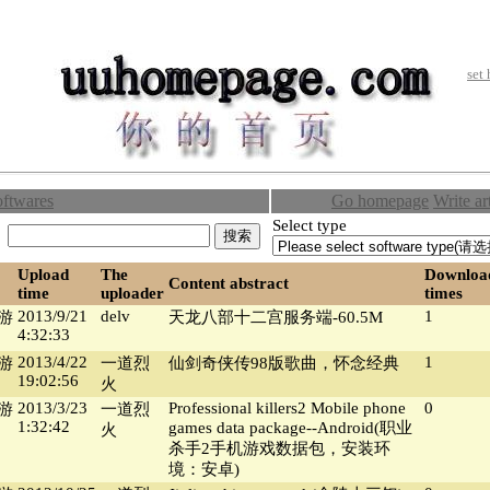
set
oftwares
Go homepage
Write ar
Select type
：
Upload
The
Downloa
Content abstract
time
uploader
times
2013/9/21
delv
1
(游
天龙八部十二宫服务端-60.5M
4:32:33
2013/4/22
1
(游
一道烈
仙剑奇侠传98版歌曲，怀念经典
19:02:56
火
2013/3/23
Professional killers2 Mobile phone
0
(游
一道烈
1:32:42
games data package--Android(职业
火
杀手2手机游戏数据包，安装环
境：安卓)