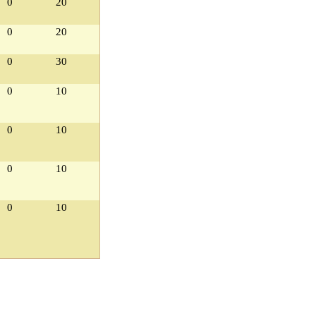
0
20
0
20
0
30
0
10
0
10
0
10
0
10