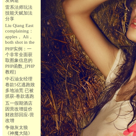
发病逝
雷系法师玩法
技能天赋加法
分享
Liu Qiang East
complaining：
apples， Ali，
both shot in the
PHP实例：一
个非常全面获
取图象信息的
PHP函数_[PHP
教程]
中石油女经理
卷款5亿逃跑致
多地油荒 已被
抓获-卷款逃跑
五一假期酒店
因营改增提价
财政部回应-营
改增
争做灰太狼
《神魔大陆》