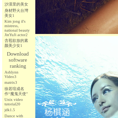
沙漠里的美女
身材野火台灣
美女1
Kim jong il's
mistress,
national beauty
JinYuJi actor2
含苞欲放的素
颜美少女1
Download
software
ranking
Ashlynn
Video3
matrix3
徐若瑄成名
作“魔鬼天使”
Unix video
tutorial20
jdk1.5
Dance with