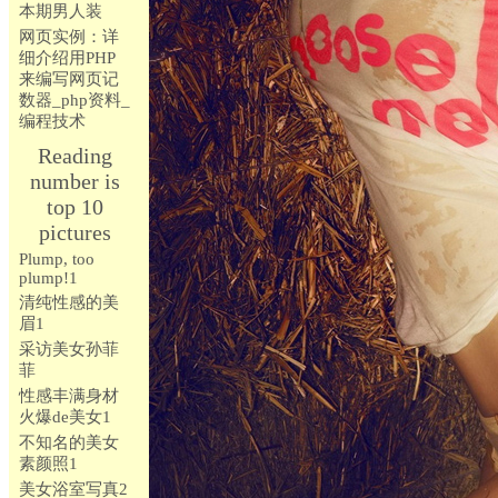
本期男人装
网页实例：详
细介绍用PHP
来编写网页记
数器_php资料_
编程技术
Reading
number is
top 10
pictures
Plump, too
plump!1
清纯性感的美
眉1
采访美女孙菲
菲
性感丰满身材
火爆de美女1
不知名的美女
素颜照1
美女浴室写真2