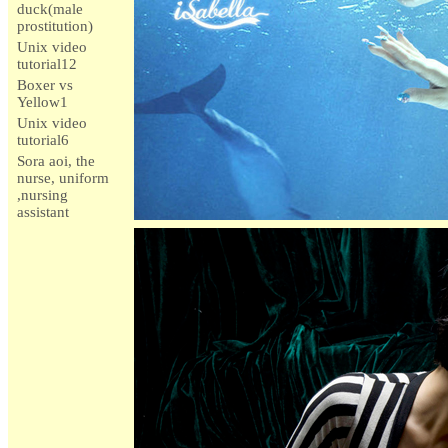
duck(male
prostitution)
Unix video
tutorial12
Boxer vs
Yellow1
Unix video
tutorial6
Sora aoi, the
nurse, uniform
,nursing
assistant