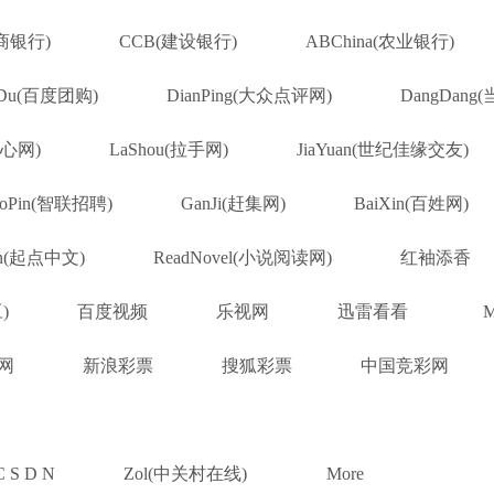
工商银行)
CCB(建设银行)
ABChina(农业银行)
aiDu(百度团购)
DianPing(大众点评网)
DangDang
开心网)
LaShou(拉手网)
JiaYuan(世纪佳缘交友)
aoPin(智联招聘)
GanJi(赶集网)
BaiXin(百姓网)
an(起点中文)
ReadNovel(小说阅读网)
红袖添香
)
百度视频
乐视网
迅雷看看
M
网
新浪彩票
搜狐彩票
中国竞彩网
C S D N
Zol(中关村在线)
More