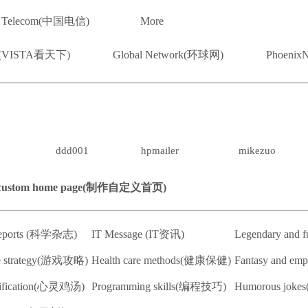
e Telecom(中国电信)
More
ory(VISTA看天下)
Global Network(环球网)
Phoeni
ddd001
hpmailer
mikezuo
 custom home page(制作自定义首页)
 reports (科学杂志)
IT Message (IT资讯)
Legendary an
e strategy(游戏攻略)
Health care methods(健康保健)
Fantasy and e
rification(心灵鸡汤)
Programming skills(编程技巧)
Humorous jok