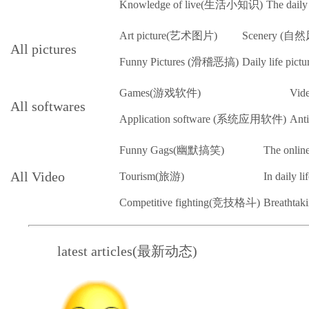
Knowledge of live(生活小知识)
The dai
Art picture(艺术图片)
Scenery (自
All pictures
Funny Pictures (滑稽恶搞)
Daily life pi
Games(游戏软件)
Vi
All softwares
Application software (系统应用软件)
Ant
Funny Gags(幽默搞笑)
The onl
All Video
Tourism(旅游)
In daily
Competitive fighting(竞技格斗)
Breathta