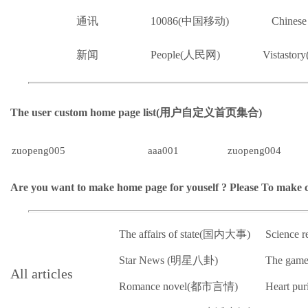
通讯
10086(中国移动)
Chines
新闻
People(人民网)
Vistast
The user custom home page list(用户自定义首页集合)
zuopeng005
aaa001
zuopeng004
Are you want to make home page for youself ? Please
To make
The affairs of state(国内大事)
Science
Star News (明星八卦)
The gam
All articles
Romance novel(都市言情)
Heart pu