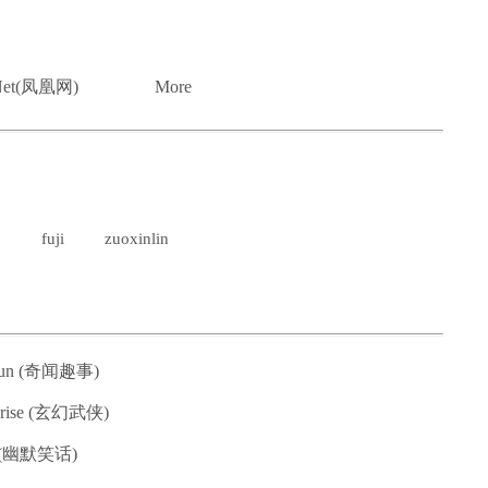
xNet(凤凰网)
More
fuji
zuoxinlin
d fun (奇闻趣事)
mprise (玄幻武侠)
es(幽默笑话)