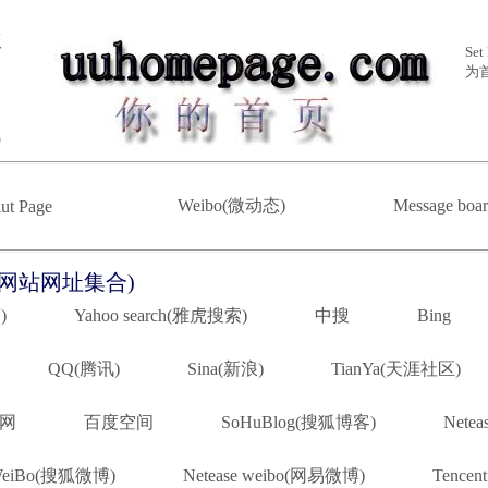
版
Set
为
)
Weibo(微动态)
Message bo
lut Page
on(常用网站网址集合)
)
Yahoo search(雅虎搜索)
中搜
Bing
QQ(腾讯)
Sina(新浪)
TianYa(天涯社区)
网
百度空间
SoHuBlog(搜狐博客)
Nete
WeiBo(搜狐微博)
Netease weibo(网易微博)
Tencen