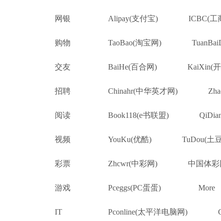
网银
Alipay(支付宝)
ICBC(
购物
TaoBao(淘宝网)
TuanB
交友
BaiHe(百合网)
KaiXin(
招聘
Chinahr(中华英才网)
Zh
阅读
Book118(e书联盟)
QiDi
视频
YouKu(优酷)
TuDou(土豆
彩票
Zhcwr(中彩网)
中国体彩
游戏
Pceggs(PC蛋蛋)
More
IT
Pconline(太平洋电脑网)