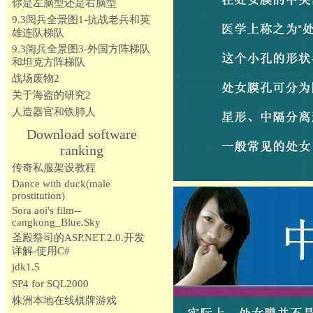
你是左脑型还是右脑型
9.3阅兵全景图1-抗战老兵和英
雄连队梯队
9.3阅兵全景图3-外国方阵梯队
和坦克方阵梯队
战场废物2
关于海盗的研究2
人造器官和铁肺人
Download software
ranking
传奇私服架设教程
Dance with duck(male
prostitution)
Sora aoi's film--
cangkong_Blue.Sky
圣殿祭司的ASP.NET.2.0.开发
详解-使用C#
jdk1.5
SP4 for SQL2000
株洲本地在线棋牌游戏