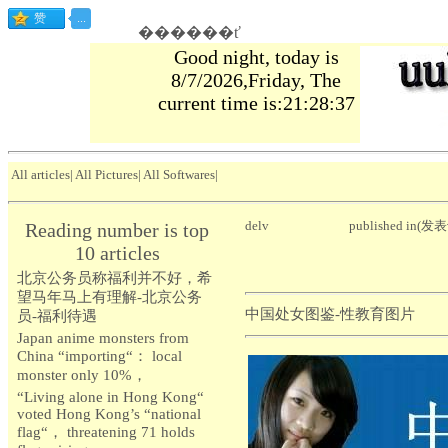
������ť
Good night, today is
8/7/2026,Friday, The
current time is:21:28:38
All articles
|
All Pictures
|
All Softwares
|
delv
published in(发表
Reading number is top
10 articles
北京公务员称福利并不好，希
望马年马上有理解-北京公务
中国处女图鉴-性教育图片
员-福利待遇
Japan anime monsters from
China “importing“： local
monster only 10%，
“Living alone in Hong Kong“
voted Hong Kong’s “national
flag“， threatening 71 holds