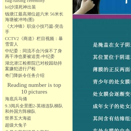
flag-raising ceremony
lol沙漠死神出装
钱塘江最高潮位超六米 56米长
海塘被冲垮(图)
《大冲锋》职业小技巧篇-突击
手
CCTV2《商道》栏目视频：暴
雪雷人
中纪委：同流不合污保不了身
再干净也要被追责-中纪委
湖北潜江检察院已对校园劫持
案嫌犯进行尸检
奇门降妖令任务介绍
Reading number is top
10 pictures
海底兵马俑
9.3阅兵全景图2-英雄连队梯队
和外国方阵梯队
世界五大海盗
超级大兔子