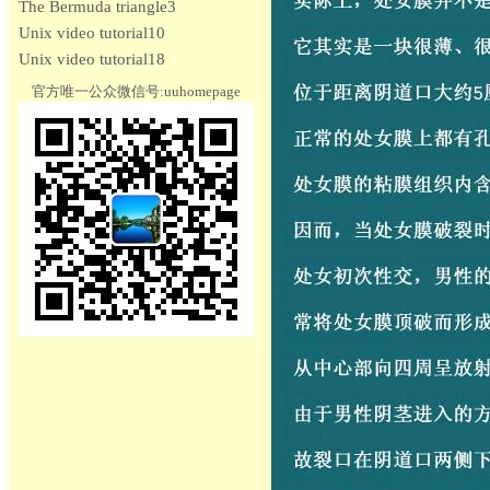
The Bermuda triangle3
Unix video tutorial10
Unix video tutorial18
官方唯一公众微信号:uuhomepage