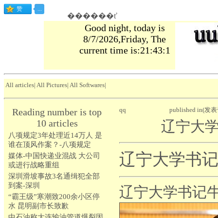
������ť
Good night, today is
8/7/2026,Friday, The
current time is:21:43:2
All articles
|
All Pictures
|
All Softwares
|
qq
published in(发表
Reading number is top
10 articles
辽宁大
八项规定3年处理近14万人 是
谁在顶风作案？-八项规定
辽宁大学书
媒体-中国快递业混战 大公司
或进行战略重组
深圳滑坡事故3名通缉犯全部
到案-深圳
辽宁大学书记
“霸王级”寒潮致200余小区停
水 昆明副市长致歉
中石油称大连输油管道爆裂因