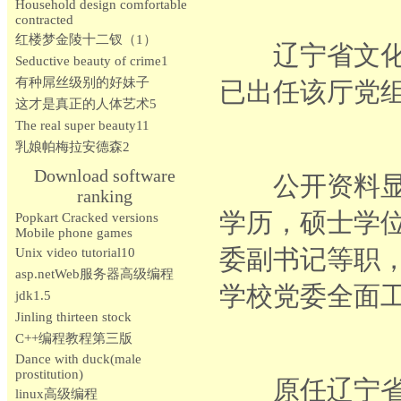
Household design comfortable
contracted
红楼梦金陵十二钗（1）
辽宁省文化厅
Seductive beauty of crime1
有种屌丝级别的好妹子
已出任该厅党
这才是真正的人体艺术5
The real super beauty11
乳娘帕梅拉安德森2
Download software
公开资料显示，
ranking
学历，硕士学
Popkart Cracked versions
Mobile phone games
委副书记等职，
Unix video tutorial10
asp.netWeb服务器高级编程
学校党委全面
jdk1.5
Jinling thirteen stock
C++编程教程第三版
Dance with duck(male
prostitution)
原任辽宁省文
linux高级编程