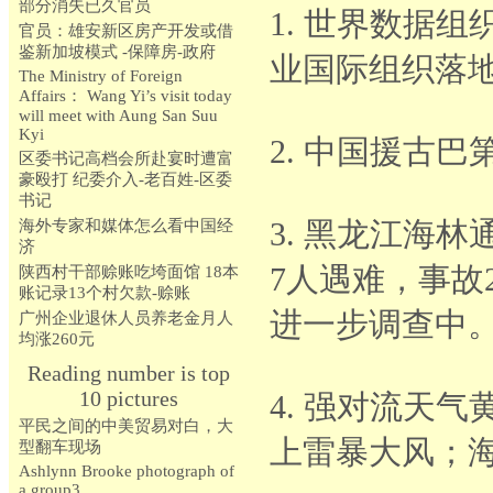
部分消失已久官员
1. 世界数据
官员：雄安新区房产开发或借
鉴新加坡模式 -保障房-政府
业国际组织落
The Ministry of Foreign
Affairs： Wang Yi’s visit today
will meet with Aung San Suu
Kyi
2. 中国援古
区委书记高档会所赴宴时遭富
豪殴打 纪委介入-老百姓-区委
书记
3. 黑龙江海
海外专家和媒体怎么看中国经
济
7人遇难，事故
陕西村干部赊账吃垮面馆 18本
账记录13个村欠款-赊账
进一步调查中
广州企业退休人员养老金月人
均涨260元
Reading number is top
10 pictures
4. 强对流天
平民之间的中美贸易对白，大
上雷暴大风；海
型翻车现场
Ashlynn Brooke photograph of
a group3