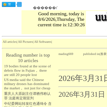
������ť
Good morning, today is
8/6/2026,Thursday, The
current time is:12:30:27
All articles
|
All Pictures
|
All Softwares
|
mading669
published in(发表
Reading number is top
10 articles
19 bodies found at the scene of
debris flow in Fujian， there
are still 20 people lost
2026年3月
US media said the Chinese
military drones has dominated
the market， not just for cheap
2026年3月3
重庆人大原副主任谭栖伟称认
罪 法庭将定期宣判
中纪委网站转发红色通缉令 含