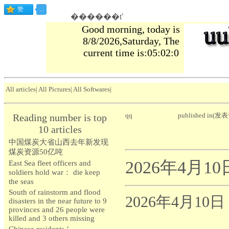
������ť
Good morning, today is
8/8/2026,Saturday, The
current time is:05:02:1
All articles
|
All Pictures
|
All Softwares
|
qq
published in(发表
Reading number is top
10 articles
中国煤炭大省山西去年新发现
煤炭资源50亿吨
2026年4月
East Sea fleet officers and
soldiers hold war： die keep
the seas
South of rainstorm and flood
2026年4月1
disasters in the near future to 9
provinces and 26 people were
killed and 3 others missing