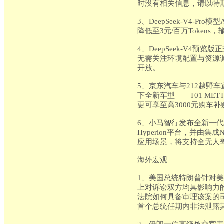
时没有相关信息，请以特
3、DeepSeek-V4-P
降低至3元/百万Tokens，
4、DeepSeek-V4预览
无需关注环境配置与资源
开放。
5、京东汽车与212越野
下全新车型——T01 MET
更可享至高3000元购车补
6、小马智行发布全新一代自
Hyperion平台，并由集成
应用场景，将支持全无人
海外宏观
1、美国总统特朗普针对
上对诉讼双方均具影响力的
法院如何具备审理该案的
首个总统任期内非法泄露其