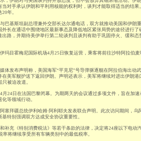
表示，伊朗对与美国谈判持开放态度，但不会放弃其铀浓缩活动。伊朗
有当对手承认伊朗和平利用核能的权利时，谈判才能取得适当的结果
20年。
提与巴基斯坦副总理兼外交部长达尔通电话，双方就推动美国和伊朗
国外长在通话中围绕地区最新事态及降低地区紧张局势的途径进行了
佳出路，并期待美伊举行第二轮谈判且谈判有助于巩固停火、缓和态
的伊玛目霍梅尼国际机场4月25日恢复运营，乘客将前往沙特阿拉伯
交媒体发布声明称，美国海军“平克尼”号导弹驱逐舰在阿拉伯海出动
并在美军舰护送下返回伊朗。声明还表示，美军将继续对进出伊朗港
船只被迫改道。
议4月24日在法国巴黎闭幕。为期两天的会议通过多项文件，旨在加
退化等领域行动。
与阿塞拜疆总统伊利哈姆·阿利耶夫发表联合声明。此次访问期间，乌
斯基特别强调双方达成安全协议重要性。
改和补充《特别消费税法》等若干条款的法律，决定将24座以下电动
车税率将继续享受所有车辆类别中的最低税率。