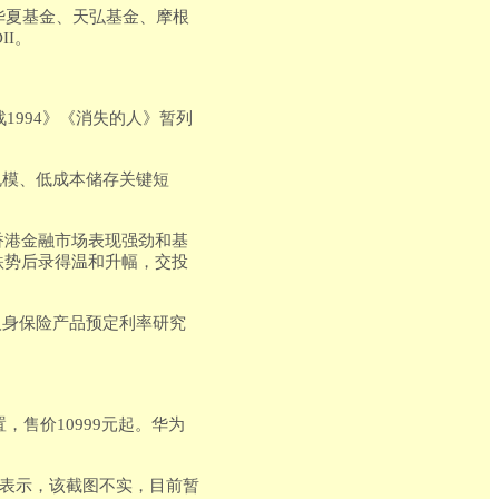
、华夏基金、天弘基金、摩根
II。
1994》《消失的人》暂列
规模、低成本储存关键短
香港金融市场表现强劲和基
跌势后录得温和升幅，交投
人身保险产品预定利率研究
置，售价10999元起。华为
服表示，该截图不实，目前暂