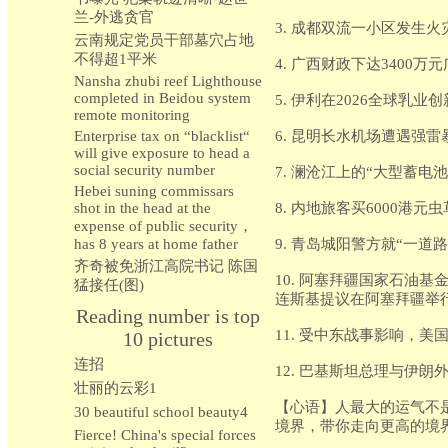
兰-外逃贪官
3. 成都双流一小区发生
云南规定党员干部墓穴占地
不得超1平米
4. 广西财政下达340
Nansha zhubi reef Lighthouse
completed in Beidou system
5. 伊利在2026全球
remote monitoring
Enterprise tax on “blacklist“
6. 昆明长水机场遭遇强
will give exposure to head a
social security number
7. 澜沧江上的“大型蓄
Hebei suning commissars
shot in the head at the
8. 内地旅客买6000
expense of public security，
has 8 years at home father
9. 青岛城阳警方就“一
齐奇被免浙江高院书记 陈国
10. 阿塞拜疆国家石油
猛接任(图)
连斯基提议在阿塞拜疆举
Reading number is top
11. 受中东战事影响，
10 pictures
连招
12. 巴基斯坦总理与伊
壮丽的云彩1
【心语】人最大的运气不
30 beautiful school beauty4
境界，带你走向更高的境
Fierce! China's special forces