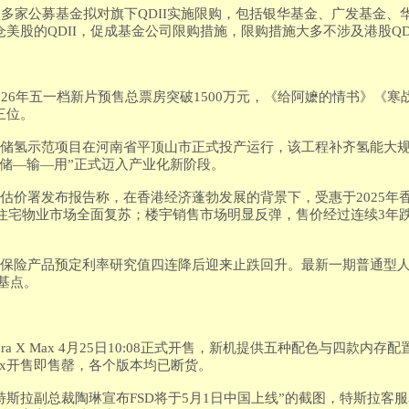
饽”，多家公募基金拟对旗下QDII实施限购，包括银华基金、广发基金
美股的QDII，促成基金公司限购措施，限购措施大多不涉及港股QD
026年五一档新片预售总票房突破1500万元，《给阿嬷的情书》《寒战
三位。
穴储氢示范项目在河南省平顶山市正式投产运行，该工程补齐氢能大
—储—输—用”正式迈入产业化新阶段。
估价署发布报告称，在香港经济蓬勃发展的背景下，受惠于2025年
港住宅物业市场全面复苏；楼宇销售市场明显反弹，售价经过连续3年
身保险产品预定利率研究值四连降后迎来止跌回升。最新一期普通型
个基点。
a X Max 4月25日10:08正式开售，新机提供五种配色与四款内存配
 Max开售即售罄，各个版本均已断货。
特斯拉副总裁陶琳宣布FSD将于5月1日中国上线”的截图，特斯拉客