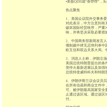
•美股QDII成“香饽饽”
热点聚焦
1、美国众议院外交事务
对此表示，中方注意到有
破坏国际经贸秩序，严重
响，并将坚决采取必要措
2、中国商务部新闻发言人
俄制裁中肆无忌惮列单中
欧互信和双边关系大局。
3、消息人士称，伊朗立
美国总统特朗普提出的条
突停火最新进展以及加强
总统特使威特科夫和特朗
4、伊朗伊斯兰议会议员
在所有信函和商业文件中
可。被伊朗最高国家安全
止通过该区域。通过该区
付。