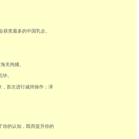
峰会获奖最多的中国乳企。
被海关拘捕。
完毕。
以来，首次进行减持操作；泽
。
了你的认知，既而提升你的