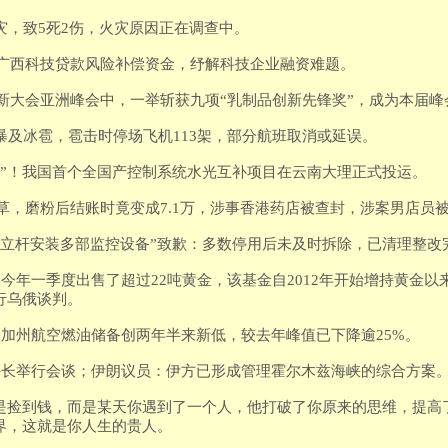
火灾，致5死2伤，火灾原因正在调查中。
0万元广西科技贷款风险补偿资金，纾解科技企业融资难题。
乳业创新大会亚洲峰会中，一举斩获九项“乳制品创新先锋奖”，成为本届
雷暴及冰雹，雹击时停场飞机113架，部分航班取消或延误。
电池”！我国首个全国产控制系统水光互补项目在云南大理正式投运。
港元虫草，磨粉后结账时竟变成7.1万，涉事香港药店被查封，涉案男店员
道路立杆安装多部监控设备”致歉：多数停用后未及时拆除，已清理整改
基金今年一季度出售了超过22吨黄金，该基金自2012年开始增持黄金
行乌俄谈判。
美国加州航空燃油储备创两年半来新低，较去年峰值已下降逾25%。
朗外长举行会谈；伊朗议员：伊方已形成管理霍尔木兹海峡的综合方案
是捡到钱，而是某天你遇到了一个人，他打破了你原来的思维，提高
界，这就是你人生的贵人。