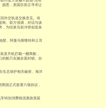
驻印度大使穆罕默德·法塔
。据悉，美国目前正寻求让
重回外交轨道交换意见。埃
磋商。双方强调，对话与谈
势，为结束当前冲突创造条
麦地那、阿曼马斯喀特和土耳
武装直升机拦截一艘商船，
口的船只实施全面封锁。自
速在生态保护相关融资、海洋
阿两国正式签署六项协议，
汽车特别消费税优惠政策延