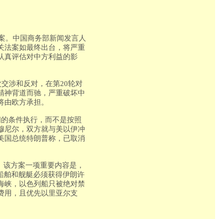
法案。中国商务部新闻发言人
关法案如最终出台，将严重
认真评估对中方利益的影
交涉和反对，在第20轮对
精神背道而驰，严重破坏中
将由欧方承担。
朗的条件执行，而不是按照
穆尼尔，双方就与美以伊冲
美国总统特朗普称，已取消
。该方案一项重要内容是，
船舶和舰艇必须获得伊朗许
海峡，以色列船只被绝对禁
费用，且优先以里亚尔支