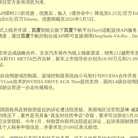
斯拉官方发布消息为准。
ro模型API限时2.5折优惠，优惠后，输入（缓存命中）降低至0.25元/百万
输出6元/百万Tokens。优惠期截至2026年5月5日。
版正式上线并开源，
百度
智能云旗下
百度
千帆平台Day0适配提供API
调度，通过
百度
千帆控制台或API即可直接调用DeepSeek-V4-Pro，Deep
车宣布达成战略合作。京东汽车将作为线上独家渠道，销售212越野车首
TA和T01 METTA巴丹吉林，新车上市指导价分别为18.99万元和21.
贴。
动驾驶域控制器。该域控制器系统由小马智行与NVIDIA合作开发，基于
NVLink技术的NVIDIA DRIVE AGX Thor提供支持，面向L4
驾驶运营进一步走向规模化。
美国国税局及财政部提起的诉讼遭法院质疑。美国地区法官凯瑟琳·威
情况下，案件是否具备“真实对抗性争议”存疑，要求司法部在5月2
司法管辖权。今年1月，特朗普向联邦法院提起诉讼，起诉美国财政
个人税务申报信息，并要求至少100亿美元赔偿。