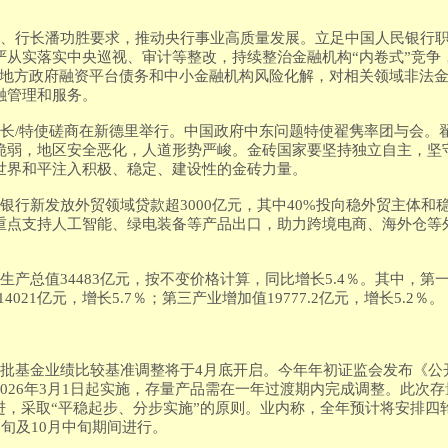
记、行长潘功胜要求，推动央行事业高质量发展。立足中国人民银行
严从实落实中央巡视、审计等整改，持续整治金融机构“内卷式”竞争
动地方政府融资平台债务和中小金融机构风险化解，对相关领域非法
融管理和服务。
外长/特使磋商在新德里举行。中国政府中东问题特使翟隽率团与会。
脆弱，地区安全恶化，人道形势严峻。金砖国家要坚持独立自主，坚
世界和平注入积极、稳定、建设性的金砖力量。
银行新发放外贸领域贷款超3000亿元，其中40%投向稳外贸主体和
重点支持人工智能、绿电装备等产品出口，助力跨境电商、海外仓等
产总值34483亿元，按不变价格计算，同比增长5.4％。其中，第一
4021亿元，增长5.7％；第三产业增加值19777.2亿元，增长5.2％。
首批基金业绩比较基准调整将于4月底开启。今年年初证监会发布《公
026年3月1日起实施，存量产品需在一年过渡期内完成调整。此次
推进，采取“平稳起步、分步实施”的原则。业内称，全年预计将安排四
中旬及10月中旬期间进行。