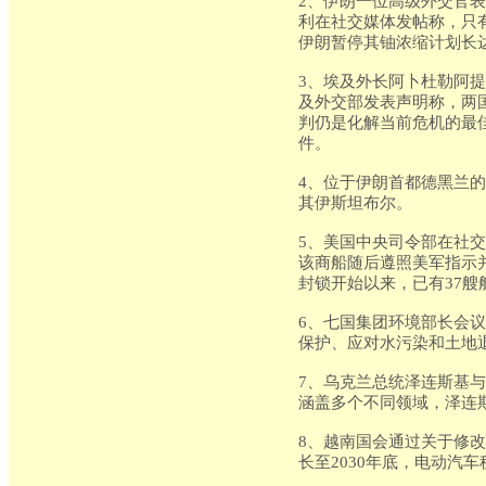
2、伊朗一位高级外交官
利在社交媒体发帖称，只
伊朗暂停其铀浓缩计划长达
3、埃及外长阿卜杜勒阿
及外交部发表声明称，两
判仍是化解当前危机的最
件。
4、位于伊朗首都德黑兰
其伊斯坦布尔。
5、美国中央司令部在社
该商船随后遵照美军指示
封锁开始以来，已有37艘
6、七国集团环境部长会
保护、应对水污染和土地
7、乌克兰总统泽连斯基
涵盖多个不同领域，泽连
8、越南国会通过关于修
长至2030年底，电动汽