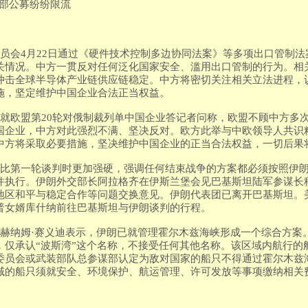
，头部公募纷纷限流
委员会4月22日通过《硬件技术控制多边协同法案》等多项出口管制
关情况。中方一贯反对任何泛化国家安全、滥用出口管制的行为。相
冲击全球半导体产业链供应链稳定。中方将密切关注相关立法进程，
施，坚定维护中国企业合法正当权益。
就欧盟第20轮对俄制裁列单中国企业答记者问称，欧盟不顾中方多次
国企业，中方对此强烈不满、坚决反对。欧方此举与中欧领导人共识
中方将采取必要措施，坚决维护中国企业的正当合法权益，一切后果
场比第一轮谈判时更加强硬，强调任何结束战争的方案都必须按照伊
件执行。伊朗外交部长阿拉格齐在伊斯兰堡会见巴基斯坦陆军参谋长
地区和平与稳定合作等问题交换意见。伊朗代表团已离开巴基斯坦。
普女婿库什纳前往巴基斯坦与伊朗谈判的行程。
贝赫纳姆·赛义迪表示，伊朗已就管理霍尔木兹海峡形成一个综合方案
，仅承认“波斯湾”这个名称，不接受任何其他名称。该区域内航行的
委员会或武装部队总参谋部认定为敌对国家的船只不得通过霍尔木兹
域的船只须就安全、环境保护、航运管理、许可发放等事项缴纳相关