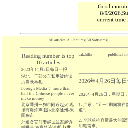
Good morning
8/9/2026,Su
current time 
All articles
|
All Pictures
|
All Softwares
|
caizhilin
published i
Reading number is top
10 articles
2023年11月2日每日一报
湖北一干部公车私用被约谈
2026年4月26日每
后当晚再犯
Foreign Media： more than
half the Chinese people never
2026年4月26日，星期
make money
北京通州一狗市附近起火 现
1. 广东：“五一”期间将
场有爆炸声(图)-北京通州-果
道”。
园狗市
2. 全球单机容量最大的
外逃贪官前妻赵世兰案起诉
用电需求。
书曝光 犯案轨迹清晰-赵世