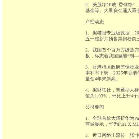
2、美股QDII成“香饽
基金等。大量资金涌入重仓
产经动态
1、据猫眼专业版数据，2
五一档新片预售票房榜前
2、我国首个百万方级盐
板，标志着我国氢能“制
3、香港特区政府差饷物业
本利率下调，2025年香
量创4年来新高。
4、据财联社，普通型人
值为1.93%，环比上升4
公司要闻
1、全球首款大阔折华为Pur
商城显示，华为Pura X
2、近日网络上流传一张“