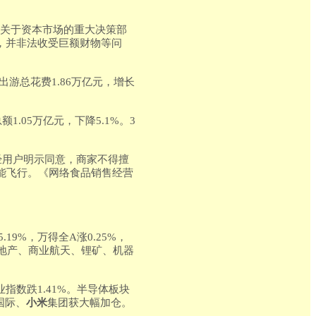
央关于资本市场的重大决策部
，并非法收受巨额财物等问
出游总花费1.86万亿元，增长
1.05万亿元，下降5.1%。3
经用户明示同意，商家不得擅
能飞行。《网络食品销售经营
.19%，万得全A涨0.25%，
；地产、商业航天、锂矿、机器
业指数跌1.41%。半导体板块
国际、
小米
集团获大幅加仓。