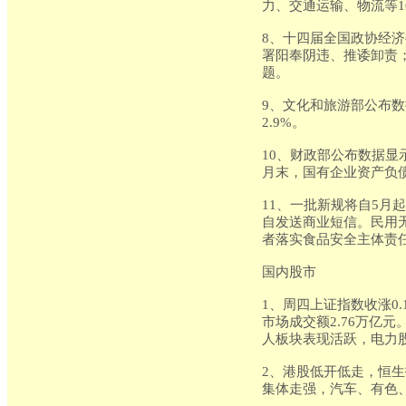
力、交通运输、物流等16
8、十四届全国政协经
署阳奉阴违、推诿卸责
题。
9、文化和旅游部公布数
2.9%。
10、财政部公布数据显示
月末，国有企业资产负债率
11、一批新规将自5月
自发送商业短信。民用
者落实食品安全主体责任
国内股市
1、周四上证指数收涨0.1
市场成交额2.76万亿
人板块表现活跃，电力股
2、港股低开低走，恒生指
集体走强，汽车、有色、