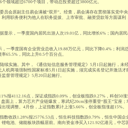
个领域超过6700个项目，带动总投资超过3800亿元。
济委员会原副主任易会满被“双开”。经查，易会满存在贯彻落实党中
；利用职务便利为他人在职务提拔、上市审批、融资贷款等方面谋利
据显示，一季度国内居民出游人次19.01亿，同比增长6%；国内居民
，一季度国有企业营业总收入19.88万亿元，同比下降0.4%；利润总额
65.5%，同比上升0.5个百分点。
起陆续实施。其中，《通信短信息服务管理规定》5月1日起施行，未
无人机两项强制性国家标准5月1日起实施，须完成实名登记并激活才
监督管理规定》5月20日起施行。
1%报4112.16点，深证成指跌0.09%，创业板指跌0.27%，科创50涨5
元。盘面上，算力芯片产业链爆发，寒武纪20cm涨停重登“股王”宝座
出现调整。4月份，上证指数累计上涨5.66%，创业板指涨超15%。
数收跌1.28%报25776.53点，恒生科技指数跌0.79%，恒生中国企
锂电池、储能板块跌幅居前。南向资金净买入121.92亿港元，中芯