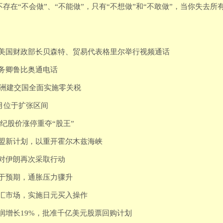
存在“不会做”、“不能做”，只有“不想做”和“不敢做”，当你失去
与美国财政部长贝森特、贸易代表格里尔举行视频通话
务卿鲁比奥通电话
个非洲建交国全面实施零关税
两月位于扩张区间
纪股价涨停重夺“股王”
联盟新计划，以重开霍尔木兹海峡
对伊朗再次采取行动
低于预期，通胀压力骤升
外汇市场，实施日元买入操作
润增长19%，批准千亿美元股票回购计划