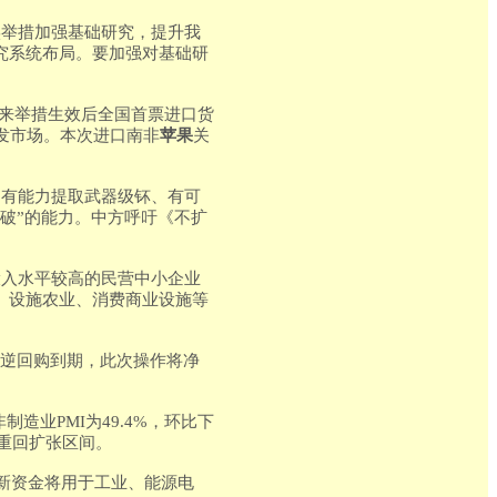
实举措加强基础研究，提升我
究系统布局。要加强对基础研
迎来举措生效后全国首票进口货
发市场。本次进口南非
苹果
关
、有能力提取武器级钚、有可
破”的能力。中方呼吁《不扩
投入水平较高的民营中小企业
、设施农业、消费商业设施等
断式逆回购到期，此次操作将净
制造业PMI为49.4%，环比下
月重回扩张区间。
更新资金将用于工业、能源电