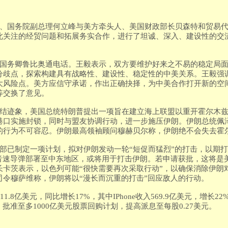
人、国务院副总理何立峰与美方牵头人、美国财政部长贝森特和贸易
此关注的经贸问题和拓展务实合作，进行了坦诚、深入、建设性的交
国国务卿鲁比奥通电话。王毅表示，双方要维护好来之不易的稳定局
分歧点，探索构建具有战略性、建设性、稳定性的中美关系。王毅强
大风险点。美方应信守承诺，作出正确抉择，为中美合作打开新的空
等交换了意见。
终结迹象，美国总统特朗普提出一项旨在建立海上联盟以重开霍尔木
港口实施封锁，同时与盟友协调行动，进一步施压伊朗。伊朗总统佩
的行为不可容忍。伊朗最高领袖顾问穆赫贝尔称，伊朗绝不会失去霍
令部已制定一项计划，拟对伊朗发动一轮“短促而猛烈”的打击，以期
超音速导弹部署至中东地区，或将用于打击伊朗。若申请获批，这将是
卡茨表示，以色列可能“很快需要再次采取行动”，以确保消除伊朗对
司令穆萨维称，伊朗将以“漫长而沉重的打击”回应敌人的行动。
1.8亿美元，同比增长17%，其中IPhone收入569.9亿美元，增长22
批准至多1000亿美元股票回购计划，提高派息至每股0.27美元。