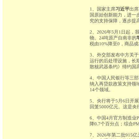
1、国家主席
习近平
出席
国原始创新能力，进一
究的支持保障，逐步提
2、2026年5月1日
物。24吨原产自南非的
税由10%降至0，商品
3、外交部发布中方关
运行的后处理设施，长
散核武器条约》缔约国
4、中国人民银行等三
纳入再贷款政策支持领
14个领域。
5、央行将于5月6日开
回笼5000亿元。这是
6、中国4月官方制造业P
降0.7个百分点；综合P
7、2026年第二批9