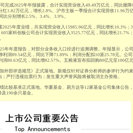
公司完成2025年年报披露，合计实现营业收入49.49万亿元，同比微降0
分红1.82万亿元，增长2.8%。沪市主板一季报合计实现营收11.96万
比分别增长2.5%、3.4%、3.9%。
2025年度业绩，共实现营业收入15985.96亿元，同比增长10.3%；
度，605家科创板公司合计实现营业收入3525.77亿元，同比增长21.7%
。
025年年度报告，对部分业务收入口径进行追溯调整。年报显示，公司202
净利润89.54亿元，同比下降71.89%；利润分配拟10派25.78元。公司2
利润80.63亿元，同比增82.57%。五粮液宣布拟回购80亿元至100
参加外部评选规范》正式落地。新规仅针对证券分析师的参评行为约
钩；严打违规拉票行为；发生重大声誉风险将被取消主办资格。
业绩比较基准正式落地。华夏基金、易方达等12家基金公司集体公告
及190余只基金。