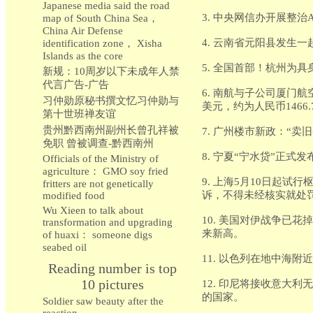
Japanese media said the road
3. 中央网信办开展整
map of South China Sea，
China Air Defense
4. 云南省元阳县发生
identification zone， Xisha
Islands as the core
5. 全国首部！杭州为
新规：10周岁以下未成年人禁
代言广告-广告
6. 南航与子公司厦门航空
习仲勋原秘书撰文忆习仲勋与
美元，约为人民币1466.
第十世班禅友谊
贵州黔西南州副州长曾孔祥被
7. 广州楼市新政：“卖
免职 曾被调查-黔西南州
8. 宁夏“宁水贷”正式
Officials of the Ministry of
agriculture： GMO soy fried
9. 上海5月10日起
fritters are not genetically
诉，不得未经核实就处
modified food
Wu Xieen to talk about
10. 美国对伊战争已
transformation and upgrading
来新高。
of huaxi： someone digs
seabed oil
11. 以色列在地中海附
Reading number is top
10 pictures
12. 印尼将接收意大
的国家。
Soldier saw beauty after the