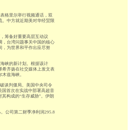
代表格里尔举行视频通话，双
流。中方就近期美对华经贸限
面，筹备好重要高层互动议
调，台湾问题事关中国的核心
间，为世界和平作出应尽努
兹海峡的新计划。根据该计
泽希齐扬在社交媒体上发文表
尔木兹海峡。
打破谈判僵局。美国中央司令
美国首次在实战中部署高超音
其构成的“生存威胁”。伊朗
%。公司第二财季净利润295.8