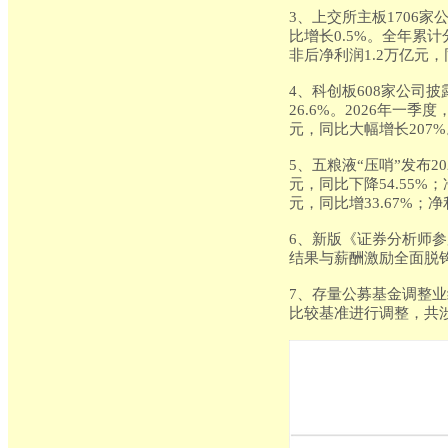
3、上交所主板1706家
比增长0.5%。全年累计
非后净利润1.2万亿元，同
4、科创板608家公司披露
26.6%。2026年一季
元，同比大幅增长207%
5、五粮液“压哨”发布2
元，同比下降54.55%；
元，同比增33.67%；净
6、新版《证券分析师
结果与薪酬激励全面脱
7、存量公募基金调整
比较基准进行调整，共涉