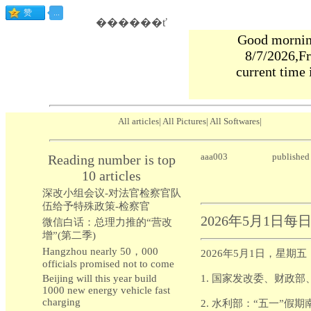
������ť
Good morning
8/7/2026,Fr
current time 
All articles
|
All Pictures
|
All Softwares
|
aaa003
publishe
Reading number is top
10 articles
深改小组会议-对法官检察官队
伍给予特殊政策-检察官
2026年5月1日每
微信白话：总理力推的“营改
增”(第二季)
Hangzhou nearly 50，000
2026年5月1日，星期
officials promised not to come
Beijing will this year build
1. 国家发改委‌、‌财
1000 new energy vehicle fast
charging
2. 水利部：“五一”