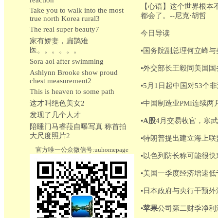
reaction
【心语】这个世界根本不
Take you to walk into the most
都会了。--尼克·胡哲
true north Korea rural3
The real super beauty7
今日导读
家有娇妻，扁鹊难
医。。。。。。
•国务院副总理何立峰
Sora aoi after swimming
•外交部长王毅同美国国
Ashlynn Brooke show proud
chest measurement2
•5月1日起中国对53
This is heaven to some path
这才叫绝色美女2
•中国制造业PMI连续
发现了几个人才
•
A股
4月交易收官，寒武
陪睡门马睿菈自曝写真 称首拍
大尺度照片2
•特朗普提出建立海上
官方唯一公众微信号:uuhomepage
•以色列防长称可能很快
•美国一季度经济增速
•日本政府与央行干预
•
苹果
公司第二财季净利