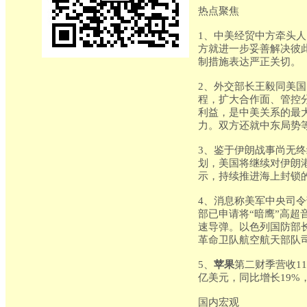
热点聚焦
1、中美经贸中方牵头
方就进一步妥善解决彼
制措施表达严正关切。
2、外交部长王毅同美
程，扩大合作面、管控
利益，是中美关系的最
力。双方还就中东局势
3、鉴于伊朗战事尚无
划，美国将继续对伊朗
示，持续推进海上封锁
4、消息称美军中央司
部已申请将“暗鹰”高
速导弹。以色列国防部长
革命卫队航空航天部队
5、
苹果
第二财季营收111
亿美元，同比增长19%，
国内宏观