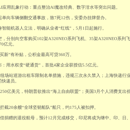
治AI应用乱象行动：重点整治AI魔改经典、数字泔水等突出问题。
一起单向车辆侧翻交通事故，致7死12伤，安委办挂牌督办。
具身智能机器人立法，明确从业者“红线”，5月1日起施行。
，分别向空客购买102架A320NEO系列飞机、35架A320NEO系列飞
70亿元。
旧买新”有补贴，公积金最高可贷360万。
发布：用水权变“硬通货”，首批4家企业获授信5.5亿元。
试行枢纽场站巡游出租车限制名单措施，违规三次永久禁入；上海快递行
罚快递员。
花掉250亿美元，特朗普欲推出“海上自由联盟”；美国3月个人消费支出
近拦截20余艘“全球坚韧船队”船只，约175人被扣押。
利无偿捐赠的退役航母，预计12月完成移交，印尼将成为继中、印、日