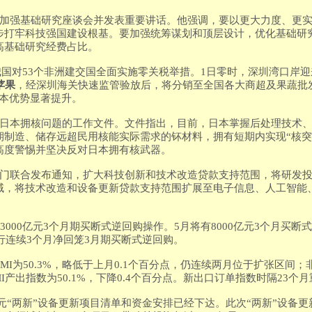
加强基础研究座谈会并发表重要讲话。他强调，要以更大力度、更
步打牢科技强国建设根基。要加强统筹谋划和顶层设计，优化基础研
高基础研究经费占比。
起，我国对53个非洲建交国全面实施零关税举措。1日零时，深圳湾口岸
苹果
，经深圳海关快速监管验放后，将分销至全国各大商超及果蔬批
成本优势显著提升。
于日本拥核问题的工作文件。文件指出，目前，日本掌握后处理技术
期制造、储存远超民用核能实际需求的钚材料，拥有短期内实现“核突
高度警惕并坚决反对日本拥有核武器。
部门联合发布通知，扩大科技创新和技术改造贷款支持范围，将研发
域，将技术改造和设备更新贷款支持范围扩展至电子信息、人工智能
展3000亿元3个月期买断式逆回购操作。5月将有8000亿元3个月买
央行连续3个月净回笼3月期买断式逆回购。
MI为50.3%，略低于上月0.1个百分点，仍连续两月位于扩张区间；非
MI产出指数为50.1%，下降0.4个百分点。新出口订单指数时隔23个
15亿元“两新”设备更新项目清单和资金安排已经下达。此次“两新”设备